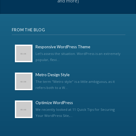
and more)
FROM THE BLOG
Responsive WordPress Theme
Let’s assess the situation. WordPress is an extremely
popular, flexi...
Metro Design Style
The term "Metro style" is a little ambiguous, as it
refers both to a W...
Optimize WordPress
We recently looked at 11 Quick Tips for Securing
Your WordPress Site,...