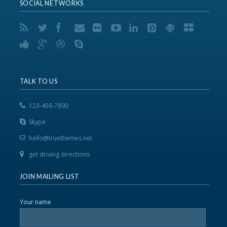
SOCIAL NETWORKS
TALK TO US
123-456-7890
Skype
hello@truethemes.net
get driving directions
JOIN MAILING LIST
Your name